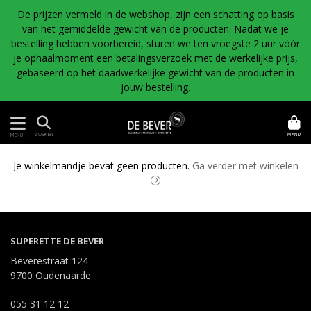
De prijzen vermeld in de webshop, zijn een schatting op basis
van het gemiddelde gewicht van de producten. Nadat we je
bestelling hebben voorbereid, sturen we ten vroegste 2 uur vóór
je ophaalmoment een betalingsverzoek met de werkelijke prijs,
gebaseerd op het daadwerkelijke gewicht van de producten in
jouw bestelling.
MAND
ZOEKEN
MENU
Je winkelmandje bevat geen producten.
Ga verder met winkelen
SUPERETTE DE BEVER
Beverestraat 124
9700 Oudenaarde
055 31 12 12