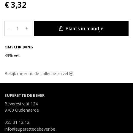
€ 3,32
Plaats in mandje
–
+
OMSCHRIJVING
33% vet
Bekijk meer uit de collectie zuivel
SUPERETTE DE BEVER
Beverestraat 124
9700 Oudenaarde
055 31 12 12
info@superettedebever.be