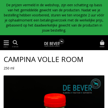
De prijzen vermeld in de webshop, zijn een schatting op basis
van het gemiddelde gewicht van de producten. Nadat we je
bestelling hebben voorbereid, sturen we ten vroegste 2 uur vóór
je ophaalmoment een betalingsverzoek met de werkelijke prijs,
gebaseerd op het daadwerkelijke gewicht van de producten in
jouw bestelling.
MAND
ZOEKEN
MENU
CAMPINA VOLLE ROOM
250 ml