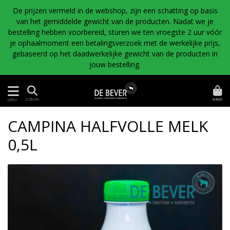
De prijzen vermeld in de webshop, zijn een schatting op basis
van het gemiddelde gewicht van de producten. Nadat we je
bestelling hebben voorbereid, sturen we ten vroegste 2 uur vóór
je ophaalmoment een betalingsverzoek met de werkelijke prijs,
gebaseerd op het daadwerkelijke gewicht van de producten in
jouw bestelling.
MAND
ZOEKEN
MENU
CAMPINA HALFVOLLE MELK
0,5L