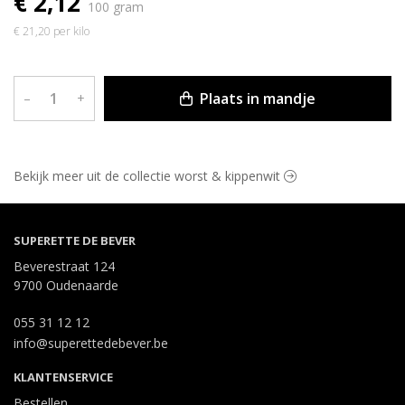
€ 2,12
100 gram
€ 21,20 per kilo
Plaats in mandje
–
+
Bekijk meer uit de collectie worst & kippenwit
SUPERETTE DE BEVER
Beverestraat 124
9700 Oudenaarde
055 31 12 12
info@superettedebever.be
KLANTENSERVICE
Bestellen