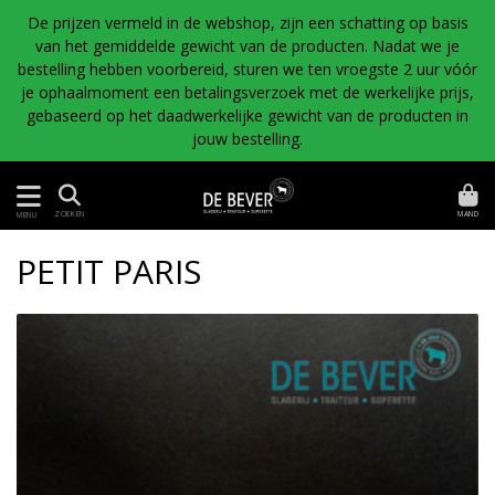
De prijzen vermeld in de webshop, zijn een schatting op basis
van het gemiddelde gewicht van de producten. Nadat we je
bestelling hebben voorbereid, sturen we ten vroegste 2 uur vóór
je ophaalmoment een betalingsverzoek met de werkelijke prijs,
gebaseerd op het daadwerkelijke gewicht van de producten in
jouw bestelling.
MAND
ZOEKEN
MENU
PETIT PARIS