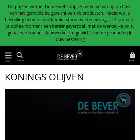
De prijzen vermeld in de webshop, zijn een schatting op basis
van het gemiddelde gewicht van de producten. Nadat we je
bestelling hebben voorbereid, sturen we ten vroegste 2 uur vóór
je ophaalmoment een betalingsverzoek met de werkelijke prijs,
gebaseerd op het daadwerkelijke gewicht van de producten in
jouw bestelling.
MAND
ZOEKEN
MENU
KONINGS OLIJVEN