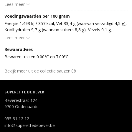
EIgeelpoeder, glucosestroop, kruidenextract], azijn 3%, EIgeel 
Lees meer
2%, MOSTERD 2% [water, MOSTERDzaad, azijn, zout, 
voedingszuur: E330, antioxidant: E224 SULFIET], hulpmiddel 
Voedingswaarden per 100 gram
[LACTOSE, glucosestroop, antioxidant: E300], zout, 
Energie 1.493 kJ / 357 kcal, Vet 33,4 g (waarvan verzadigd 4,5 g), 
smaakversterker [smaakversterker: E621, E640], witte peper, 
Koolhydraten 9,7 g (waarvan suikers 8,8 g), Vezels 0,1 g, 
nootmuskaat], ketchup 28% [tomaat, azijn, suiker, zout, specerij 
Eiwitten 1,8 g, Zout 1,4 g.
Lees meer
en kruidenextract (SELDERIJ), kruiden], cognac 4%, 
cayennepeper
Bewaaradvies
Bewaren tussen 0.00°C en 7.00°C
Bekijk meer uit de collectie sauzen
SUPERETTE DE BEVER
Beverestraat 124
9700 Oudenaarde
055 31 12 12
info@superettedebever.be