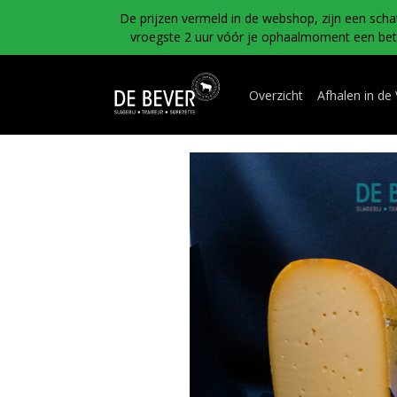
De prijzen vermeld in de webshop, zijn een scha
vroegste 2 uur vóór je ophaalmoment een betal
Overzicht
Afhalen in de