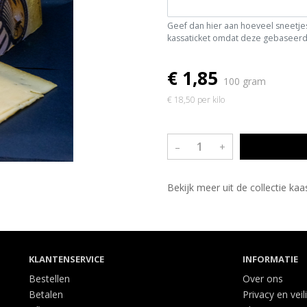
Geef dan hier aan hoeveel sneetjes 
kassaticket omdat deze gebaseerd 
€ 1,85
100 gram
€ 18,50 per kilo
–
+
Bekijk meer uit de collectie ka
KLANTENSERVICE
INFORMATIE
Bestellen
Over ons
Betalen
Privacy en veil