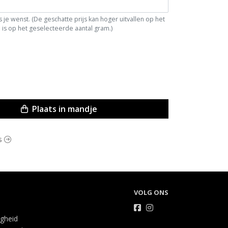
je wenst. (De geschatte prijs kan hoger uitvallen op het
is op het geselecteerde aantal gram.)
Plaats in mandje
as
VOLG ONS
igheid