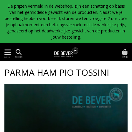
De prijzen vermeld in de webshop, zijn een schatting op basis
van het gemiddelde gewicht van de producten. Nadat we je
bestelling hebben voorbereid, sturen we ten vroegste 2 uur vóór
je ophaalmoment een betalingsverzoek met de werkelijke prijs,
gebaseerd op het daadwerkelijke gewicht van de producten in
jouw bestelling.
MAND
ZOEKEN
MENU
PARMA HAM PIO TOSSINI