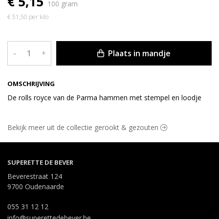
€ 5,15
100 gram
€ 51,50 per kilo
Plaats in mandje
–
+
OMSCHRIJVING
De rolls royce van de Parma hammen met stempel en loodje
Bekijk meer uit de collectie gerookt & gezouten
SUPERETTE DE BEVER
Beverestraat 124
9700 Oudenaarde
055 31 12 12
info@superettedebever.be