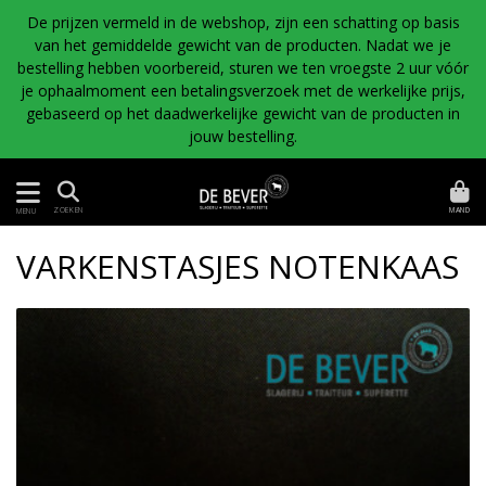
De prijzen vermeld in de webshop, zijn een schatting op basis
van het gemiddelde gewicht van de producten. Nadat we je
bestelling hebben voorbereid, sturen we ten vroegste 2 uur vóór
je ophaalmoment een betalingsverzoek met de werkelijke prijs,
gebaseerd op het daadwerkelijke gewicht van de producten in
jouw bestelling.
MAND
ZOEKEN
MENU
VARKENSTASJES NOTENKAAS