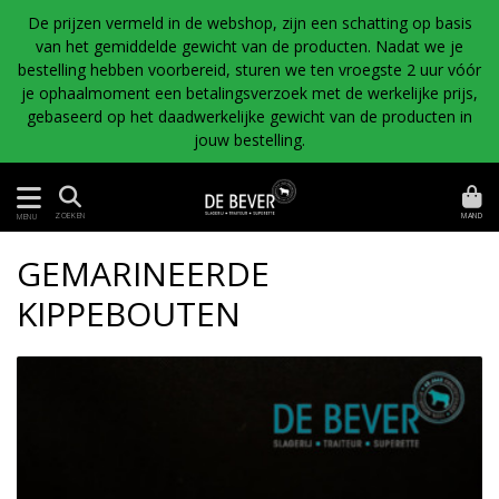
De prijzen vermeld in de webshop, zijn een schatting op basis
van het gemiddelde gewicht van de producten. Nadat we je
bestelling hebben voorbereid, sturen we ten vroegste 2 uur vóór
je ophaalmoment een betalingsverzoek met de werkelijke prijs,
gebaseerd op het daadwerkelijke gewicht van de producten in
jouw bestelling.
MAND
ZOEKEN
MENU
GEMARINEERDE
KIPPEBOUTEN