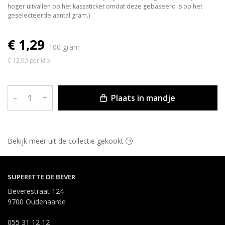
hoger uitvallen op het kassaticket omdat deze gebaseerd is op het
geselecteerde aantal gram.)
€ 1,29
100 gram
€ 12,90 per kilo
Plaats in mandje
–
+
Bekijk meer uit de collectie gekookt
SUPERETTE DE BEVER
Beverestraat 124
9700 Oudenaarde
055 31 12 12