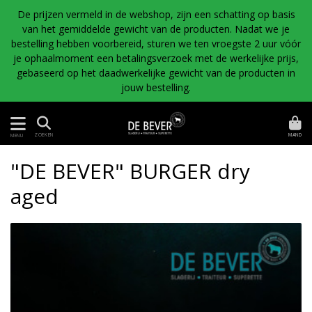
De prijzen vermeld in de webshop, zijn een schatting op basis
van het gemiddelde gewicht van de producten. Nadat we je
bestelling hebben voorbereid, sturen we ten vroegste 2 uur vóór
je ophaalmoment een betalingsverzoek met de werkelijke prijs,
gebaseerd op het daadwerkelijke gewicht van de producten in
jouw bestelling.
MAND
ZOEKEN
MENU
"DE BEVER" BURGER dry
aged