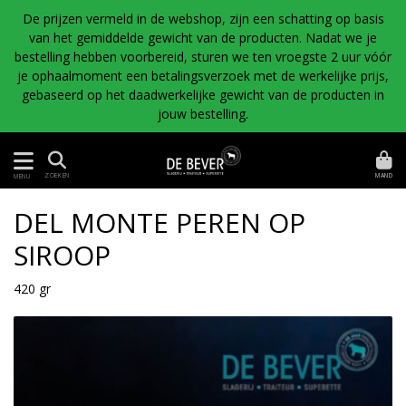
De prijzen vermeld in de webshop, zijn een schatting op basis
van het gemiddelde gewicht van de producten. Nadat we je
bestelling hebben voorbereid, sturen we ten vroegste 2 uur vóór
je ophaalmoment een betalingsverzoek met de werkelijke prijs,
gebaseerd op het daadwerkelijke gewicht van de producten in
jouw bestelling.
MAND
ZOEKEN
MENU
DEL MONTE PEREN OP
SIROOP
420 gr