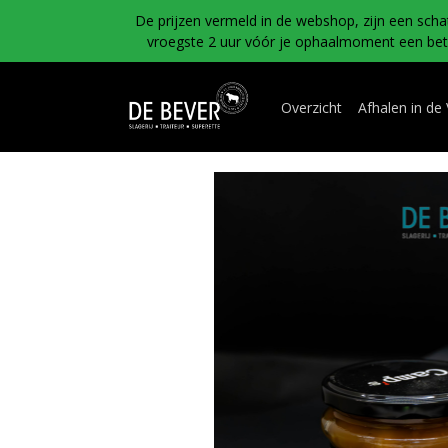
De prijzen vermeld in de webshop, zijn een scha
vroegste 2 uur vóór je ophaalmoment een betal
Overzicht
Afhalen in de