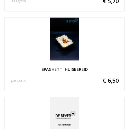
€ 5,70
300 gram
SPAGHETTI HUISBEREID
€ 6,50
per portie