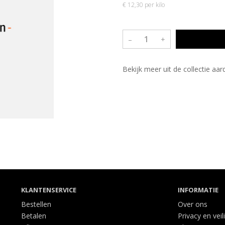
€ 12,30 per kilo
–
+
Bekijk meer uit de collectie aa
KLANTENSERVICE
INFORMATIE
Bestellen
Over ons
Betalen
Privacy en veil